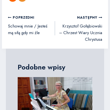
Nawigacja
POPRZEDNI
NASTĘPNY
wpisu
Schowaj mnie / Jesteś
Krzysztof Gołębiowski
mą siłą gdy mi źle
– Chrzest Wiary Ucznia
Chrystusa
Podobne wpisy