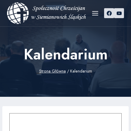
Przejdź
do
treści
Kalendarium
Strona Główna
/
Kalendarium