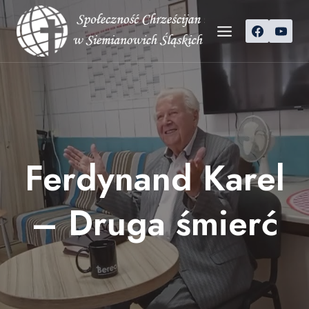
Przejdź
do
treści
Ferdynand Karel
– Druga śmierć