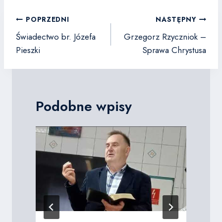
Nawigacja
POPRZEDNI
NASTĘPNY
wpisu
Świadectwo br. Józefa
Grzegorz Rzyczniok –
Pieszki
Sprawa Chrystusa
Podobne wpisy